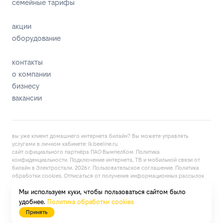
семейные тарифы
акции
оборудование
контакты
о компании
бизнесу
вакансии
вы уже клиент домашнего интернета билайн? Вы можете управлять
услугами в личнoм кaбинeтe:
lk.bееlinе.ru
.
сайт официального партнёра ПАО ВымпелКом.
Политика
конфиденциальности
. Подключение интернета, ТВ и мобильной связи от
билайн в Электростали. 2026 г.
Пользовательское соглашение
.
Политика
обработки cookies
. Отписаться от получения
информационных рассылок
от данного ресурса можно на
странице
.
Мы используем куки, чтобы пользоваться сайтом было
договор об оказании услуг связи
карта сайта
удобнее.
Политика обработки cookies
Принять