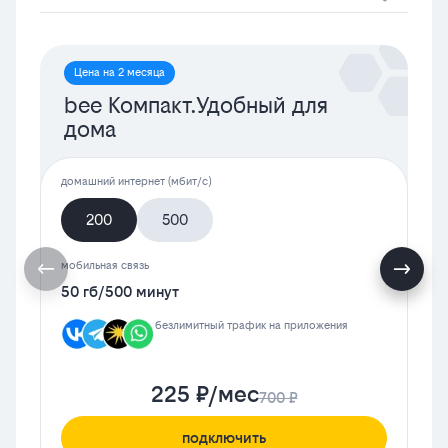
Цена на 2 месяца
bee Компакт.Удобный для
дома
домашний интернет (мбит/с)
200
500
мобильная связь
50 гб
/
500 минут
безлимитный трафик на приложения
225 ₽/мес
700 ₽
подключить