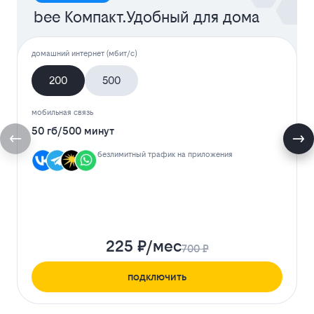
bee Компакт.Удобный для дома
домашний интернет (мбит/с)
200
500
мобильная связь
50 гб
/
500 минут
безлимитный трафик на приложения
225 ₽/мес
700 ₽
подключить